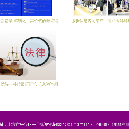
新篇章 精细化、高价值的微咨询
微步信息携前沿产品亮相香港环
时代
季电子展，引领信息咨询服务
优待与补贴最新汇总 信息咨询服
务指南
址：北京市平谷区平谷镇迎宾花园3号楼1至3层111号-240367（集群注