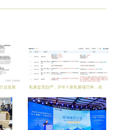
饼行业发展
私募监管趋严，开年十家私募领罚单，准
行业变革
百亿私募天津暖流因违规从事无关业务被
警示