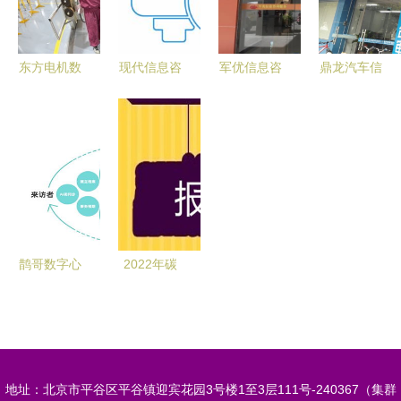
指南
东方电机数
现代信息咨
军优信息咨
鼎龙汽车信
字化车间通
询服务 技
询服务 专
息咨询服务
过验收 以
术、符号与
业赋能，精
指南 联系
智能制造服
人的专业交
准对接
方式和地址
务，铸就发
响曲
详情
电设备未来
工厂新标杆
鹊哥数字心
2022年碳
理 赋能企
排放管理师
业，以信息
证报考条件
咨询服务驱
与考取全攻
动效率与产
略
地址：北京市平谷区平谷镇迎宾花园3号楼1至3层111号-240367（集群
能双提升