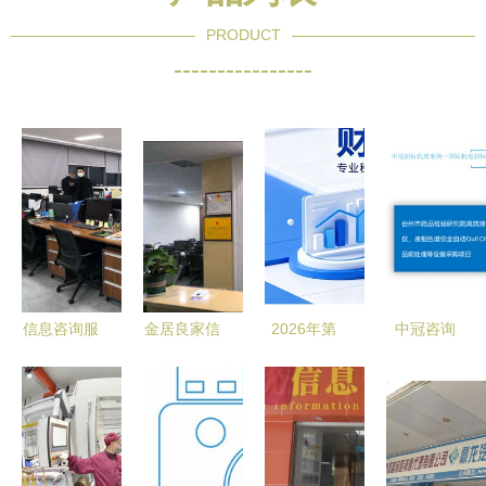
PRODUCT
----------------
信息咨询服
金居良家信
2026年第
中冠咨询
务 解密安
息咨询公司
二季度上海
专业的招标
徽晟泰如何
您值得信赖
企业税务筹
代理与政府
赋能企业发
的信息咨询
划服务深度
采购信息咨
展
服务伙伴
解析与优选
询服务