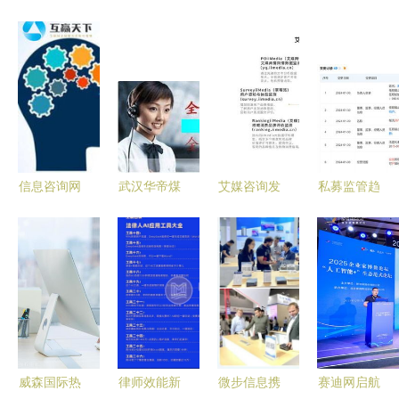
信息咨询网
武汉华帝煤
艾媒咨询发
私募监管趋
站建设 意
气灶售后维
布《2025
严，开年十
想不到的五
修点 权威
年中国月饼
家私募领罚
大战略优势
认证与贴心
行业发展白
单，准百亿
服务保障
皮书》 洞
私募天津暖
察市场趋
流因违规从
势，引领行
事无关业务
业变革
被警示
威森国际热
律师效能新
微步信息携
赛迪网启航