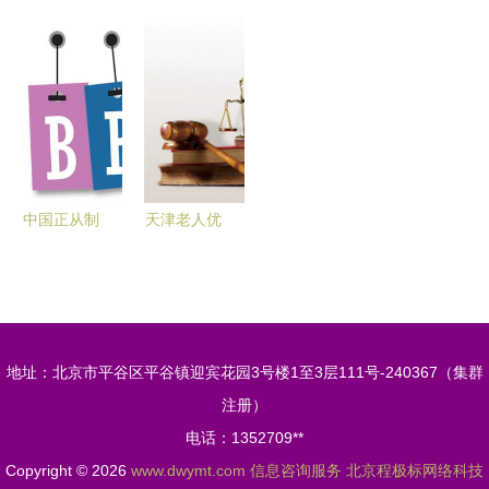
水器维修电
篇章 精细
前沿产品亮
以市场地位
话 全市各
化、高价值
相香港环球
认证与咨询
区24小时咨
的微咨询时
资源秋季电
服务，赋能
询预约服务
代
子展，引领
企业高质量
热线全览
信息咨询服
发展
务新浪潮
中国正从制
天津老人优
造大国迈向
待与补贴最
品牌强国
新汇总 信
信息咨询服
息咨询服务
务的引擎作
指南
地址：北京市平谷区平谷镇迎宾花园3号楼1至3层111号-240367（集群
用
注册）
电话：1352709**
Copyright © 2026
www.dwymt.com
信息咨询服务
北京程极标网络科技